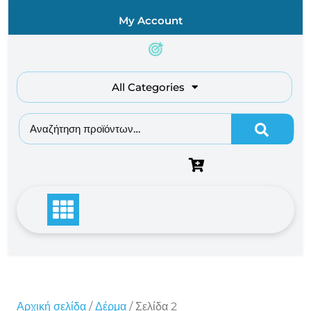
Skip
My Account
to
content
All Categories
Αναζήτηση για:
Αρχική σελίδα
/
Δέρμα
/ Σελίδα 2