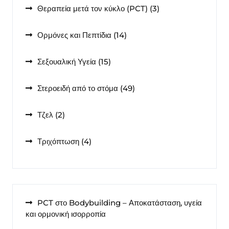
3
Θεραπεία μετά τον κύκλο (PCT)
3
προϊόντα
14
Ορμόνες και Πεπτίδια
14
προϊόντα
15
Σεξουαλική Υγεία
15
προϊόντα
49
Στεροειδή από το στόμα
49
προϊόντα
2
Τζελ
2
προϊόντα
4
Τριχόπτωση
4
προϊόντα
PCT στο Bodybuilding – Αποκατάσταση, υγεία
και ορμονική ισορροπία