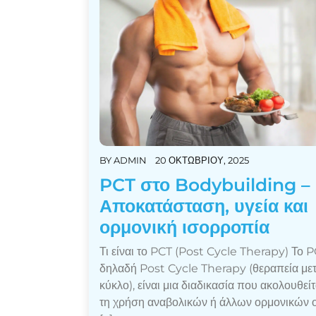
BY
ADMIN
20 ΟΚΤΩΒΡΊΟΥ, 2025
PCT στο Bodybuilding –
Αποκατάσταση, υγεία και
ορμονική ισορροπία
Τι είναι το PCT (Post Cycle Therapy) Το P
δηλαδή Post Cycle Therapy (θεραπεία μετ
κύκλο), είναι μια διαδικασία που ακολουθείτ
τη χρήση αναβολικών ή άλλων ορμονικών