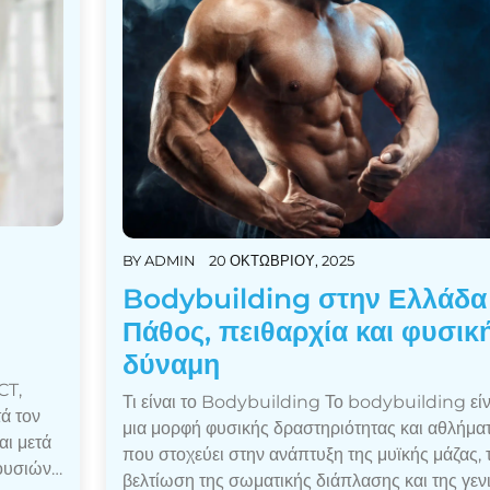
BY
ADMIN
20 ΟΚΤΩΒΡΊΟΥ, 2025
Bodybuilding στην Ελλάδα
Πάθος, πειθαρχία και φυσικ
δύναμη
CT,
Τι είναι το Bodybuilding Το bodybuilding είν
ά τον
μια μορφή φυσικής δραστηριότητας και αθλήμα
αι μετά
που στοχεύει στην ανάπτυξη της μυϊκής μάζας, 
 ουσιών…
βελτίωση της σωματικής διάπλασης και της γεν