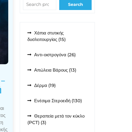
Search
Χάπια στυτικής
15
δυσλειτουργίας
15
προϊόντα
26
Αντι-οιστρογόνα
26
προϊόντα
13
Απώλεια Βάρους
13
προϊόντα
 –
19
Δέρμα
19
ή
προϊόντα
130
Ενέσιμα Στεροειδή
130
προϊόντα
αι
τος
Θεραπεία μετά τον κύκλο
3
τη
(PCT)
3
προϊόντα
ικής