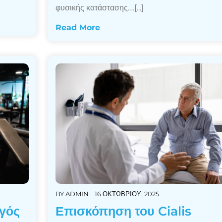
φυσικής κατάστασης.…[...]
Read More
BY
ADMIN
16 ΟΚΤΩΒΡΊΟΥ, 2025
γός
Επισκόπηση του Cialis