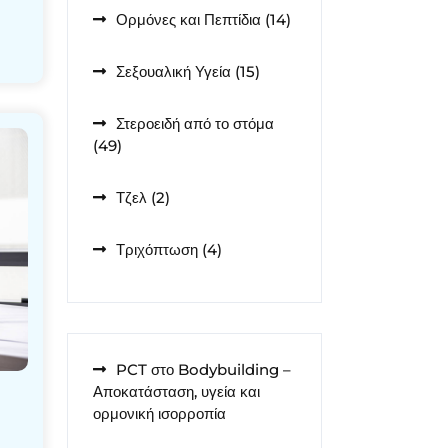
14
Ορμόνες και Πεπτίδια
14
προϊόντα
15
Σεξουαλική Υγεία
15
προϊόντα
Στεροειδή από το στόμα
49
49
προϊόντα
2
Τζελ
2
προϊόντα
4
Τριχόπτωση
4
προϊόντα
PCT στο Bodybuilding –
Αποκατάσταση, υγεία και
ορμονική ισορροπία